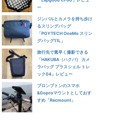
ー
ジンバルとカメラを持ち歩け
るスリングバッグ
「PGYTECH OneMo スリン
グバッグ11L」
旅行先で素早く撮影できる
「HAKUBA（ハクバ） カメ
ラバッグ プラスシェル トレ
ック04」レビュー
ブロンプトンのスマホ
&Goproマウントとしておす
すめ「Recmount」