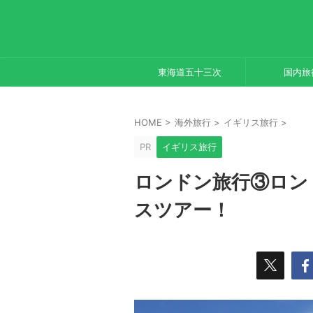
東海道五十三次
国内旅
HOME
>
海外旅行
>
イギリス旅行
>
PR
イギリス旅行
ロンドン旅行③ロンド
スツアー！