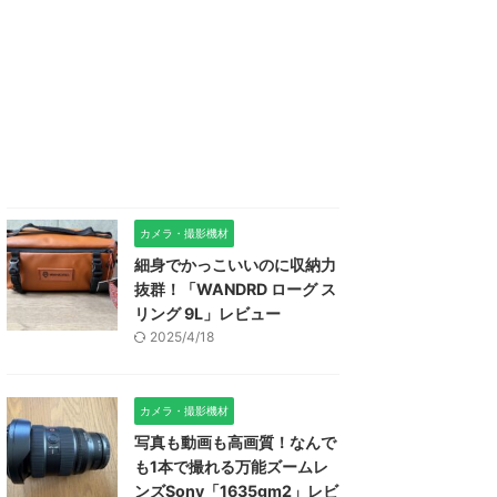
カメラ・撮影機材
細身でかっこいいのに収納力
抜群！「WANDRD ローグ ス
リング 9L」レビュー
2025/4/18
カメラ・撮影機材
写真も動画も高画質！なんで
も1本で撮れる万能ズームレ
ンズSony「1635gm2」レビ