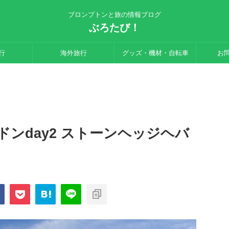
ブロンプトンと旅の情報ブログ
ぶろたび！
行
海外旅行
グッズ・機材・自転車
お
ンday2 ストーンヘッジヘバ