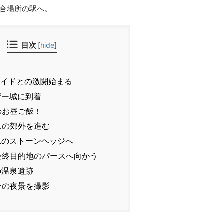
合場所の駅へ。
目次
[
hide
]
イドとの激闘始まる
ー城に到着
のお昼ご飯！
スの郊外を進む
のストーンヘッジへ
終目的地のパースへ向かう
の温泉遺跡
ンの夜景を撮影