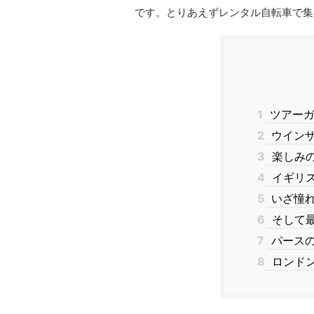
です。とりあえずレンタル自転車で集
1
ツアーガ
2
ウインザ
3
楽しみ
4
イギリ
5
いざ憧れ
6
そして最
7
パース
8
ロンド