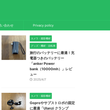
問い合わせ
Privacy policy
カメラ・撮影機材
グッズ・機材・自転車
旅行のバッテリーに最適！充
電器つきのバッテリー
「anker Power
bank（10000mh）」レビ
ュー
2025/4/7
カメラ・撮影機材
Goproやサブストロボの固定
に最適「Ulanzi クランプ