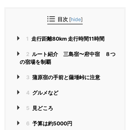
目次
[
hide
]
1
走行距離80km 走行時間11時間
2
ルート紹介 三島宿〜府中宿 ８つ
の宿場を制覇
3
蒲原宿の手前と薩埵峠に注意
4
グルメなど
5
見どころ
6
予算は約5000円