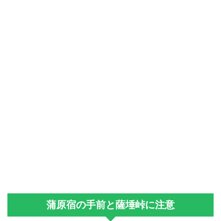
蒲原宿の手前と薩埵峠に注意