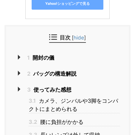
Yahoo!ショッピングで見る
目次
[
hide
]
1
開封の儀
2
バッグの構造解説
3
使ってみた感想
3.1
カメラ、ジンバルや3脚をコンパ
クトにまとめられる
3.2
腰に負担がかかる
3.3
長いレンズは外して収納