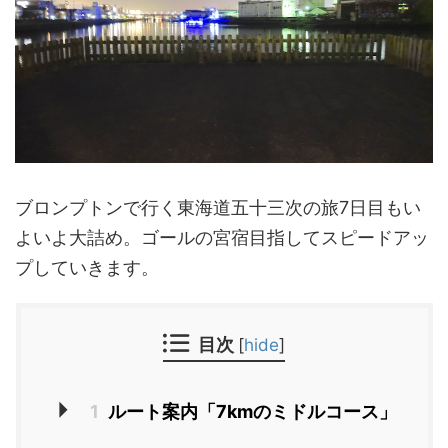
ブロンプトンで行く東海道五十三次の旅7日目もい
よいよ大詰め。ゴールの宮宿目指してスピードアッ
プしていきます。
目次
[
hide
]
1
ルート案内「7kmのミドルコース」