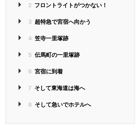
2
フロントライトがつかない！
3
超特急で宮宿へ向かう
4
笠寺一里塚跡
5
伝馬町の一里塚跡
6
宮宿に到着
7
そして東海道は海へ
8
そして急いでホテルへ