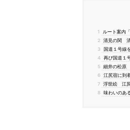
1
ルート案内「
2
清見の関 
3
国道１号線
4
再び国道１
5
細井の松原
6
江尻宿に到
7
浮世絵 江
8
味わいのあ