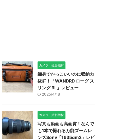
カメラ・撮影機材
細身でかっこいいのに収納力
抜群！「WANDRD ローグ ス
リング 9L」レビュー
2025/4/18
カメラ・撮影機材
写真も動画も高画質！なんで
も1本で撮れる万能ズームレ
ンズSony「1635gm2」レビ