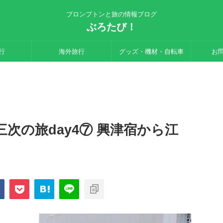
ブロンプトンと旅の情報ブログ
ぶろたび！
行
海外旅行
グッズ・機材・自転車
お
次の旅day4⑦ 興津宿から江