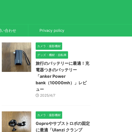
問い合わせ
Privacy policy
カメラ・撮影機材
グッズ・機材・自転車
旅行のバッテリーに最適！充
電器つきのバッテリー
「anker Power
bank（10000mh）」レビ
ュー
2025/4/7
カメラ・撮影機材
Goproやサブストロボの固定
に最適「Ulanzi クランプ