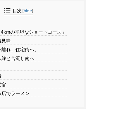
目次
[
hide
]
4kmの平坦なショートコース」
清見寺
を離れ、住宅街へ。
号線と合流し南へ
着
尻宿
る店でラーメン