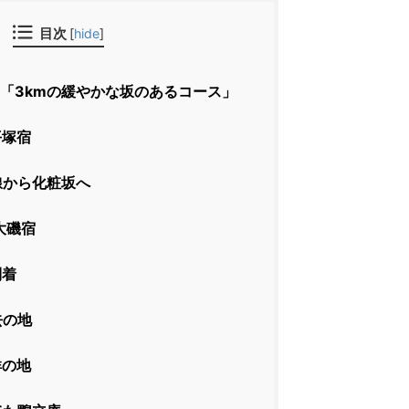
目次
[
hide
]
「3kmの緩やかな坂のあるコース」
平塚宿
線から化粧坂へ
大磯宿
到着
去の地
祥の地