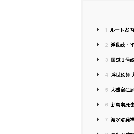
1
ルート案内
2
浮世絵・
3
国道１号
4
浮世絵師 
5
大磯宿に
6
新島襄死
7
海水浴発