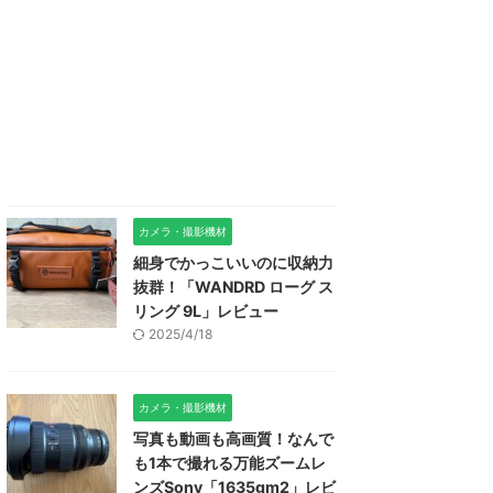
カメラ・撮影機材
細身でかっこいいのに収納力
抜群！「WANDRD ローグ ス
リング 9L」レビュー
2025/4/18
カメラ・撮影機材
写真も動画も高画質！なんで
も1本で撮れる万能ズームレ
ンズSony「1635gm2」レビ