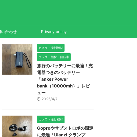
問い合わせ
Privacy policy
カメラ・撮影機材
グッズ・機材・自転車
旅行のバッテリーに最適！充
電器つきのバッテリー
「anker Power
bank（10000mh）」レビ
ュー
2025/4/7
カメラ・撮影機材
Goproやサブストロボの固定
に最適「Ulanzi クランプ