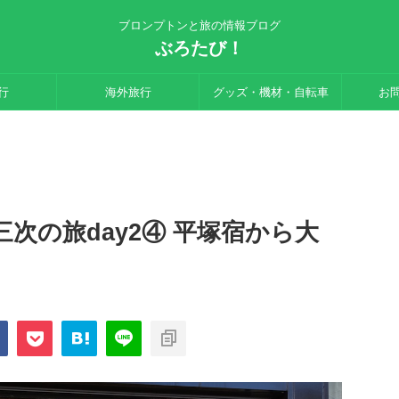
ブロンプトンと旅の情報ブログ
ぶろたび！
行
海外旅行
グッズ・機材・自転車
お
次の旅day2④ 平塚宿から大