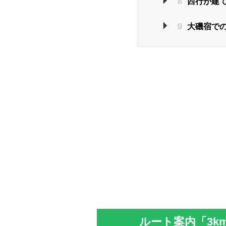
8
西行が建
9
大磯宿で
ルート案内「3k