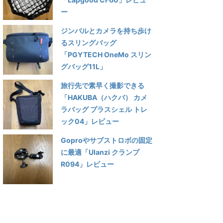
ー
ジンバルとカメラを持ち歩け
るスリングバッグ
「PGYTECH OneMo スリン
グバッグ11L」
旅行先で素早く撮影できる
「HAKUBA（ハクバ） カメ
ラバッグ プラスシェル トレ
ック04」レビュー
Goproやサブストロボの固定
に最適「Ulanzi クランプ
R094」レビュー