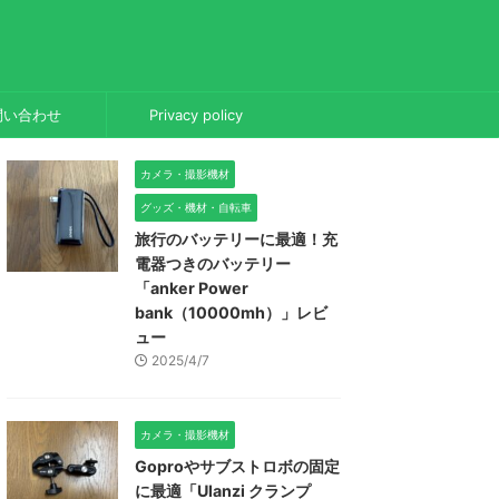
問い合わせ
Privacy policy
カメラ・撮影機材
グッズ・機材・自転車
旅行のバッテリーに最適！充
電器つきのバッテリー
「anker Power
bank（10000mh）」レビ
ュー
2025/4/7
カメラ・撮影機材
Goproやサブストロボの固定
に最適「Ulanzi クランプ