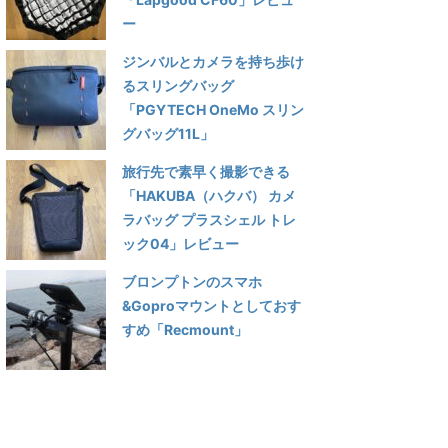
ー
ジンバルとカメラを持ち歩け
るスリングバッグ
「PGYTECH OneMo スリン
グバッグ11L」
旅行先で素早く撮影できる
「HAKUBA（ハクバ） カメ
ラバッグ プラスシェル トレ
ック04」レビュー
ブロンプトンのスマホ
&Goproマウントとしておす
すめ「Recmount」