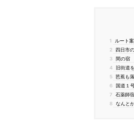
1
ルート案
2
四日市の
3
間の宿
4
旧街道
5
芭蕉も落
6
国道１
7
石薬師宿
8
なんとか