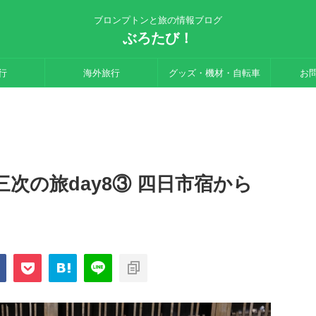
ブロンプトンと旅の情報ブログ
ぶろたび！
行
海外旅行
グッズ・機材・自転車
お
次の旅day8③ 四日市宿から