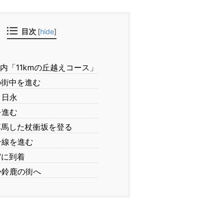
目次
[
hide
]
内「11kmの丘越えコース」
街中を進む
 日永
を進む
馬した杖衝坂を登る
号線を進む
に到着
鈴鹿の街へ