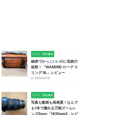
カメラ・撮影機材
細身でかっこいいのに収納力
抜群！「WANDRD ローグ ス
リング 9L」レビュー
2025/4/18
カメラ・撮影機材
写真も動画も高画質！なんで
も1本で撮れる万能ズームレ
ンズSony「1635gm2」レビ