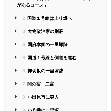
があるコース」
2
国道１号線は上り坂へ
3
大物政治家の別荘
4
国府本郷の一里塚跡
5
国道１号線と側道を進む
6
押切坂の一里塚跡
7
間の宿 二宮
8
小田原市に突入
9
小八幡の一里塚