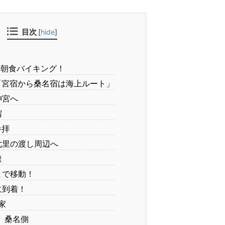
目次
[
hide
]
朝食バイキング！
宮宿から桑名宿は海上ルート」
神宮へ
宿
参拝
七里の渡し周辺へ
標
まで移動！
に到着！
家
 桑名側