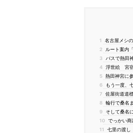
1
名古屋メシの
2
ルート案内「
3
バスで熱田
4
浮世絵 宮
5
熱田神宮に
6
もう一度、
7
佐屋街道道
8
輪行で桑名
9
そして桑名
10
でっかい商
11
七里の渡し