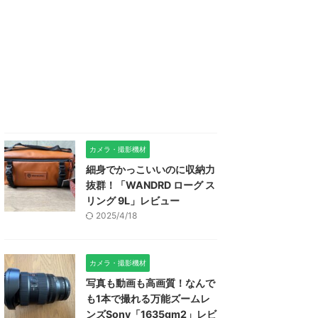
カメラ・撮影機材
細身でかっこいいのに収納力
抜群！「WANDRD ローグ ス
リング 9L」レビュー
2025/4/18
カメラ・撮影機材
写真も動画も高画質！なんで
も1本で撮れる万能ズームレ
ンズSony「1635gm2」レビ