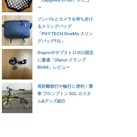
ー
ジンバルとカメラを持ち歩け
るスリングバッグ
「PGYTECH OneMo スリン
グバッグ11L」
Goproやサブストロボの固定
に最適「Ulanzi クランプ
R094」レビュー
長距離旅行や輪行に便利！愛
車 ブロンプトン S2L カスタ
ム&グッズ紹介