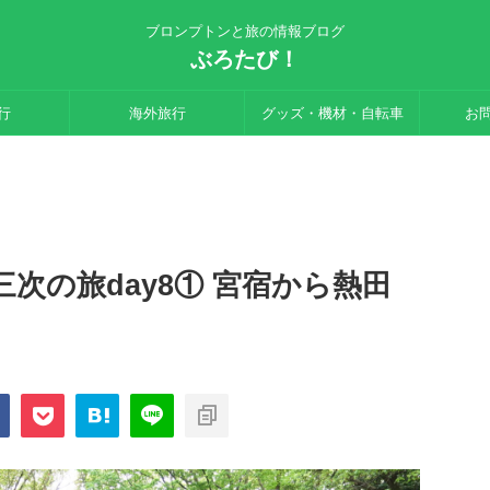
ブロンプトンと旅の情報ブログ
ぶろたび！
行
海外旅行
グッズ・機材・自転車
お
次の旅day8① 宮宿から熱田