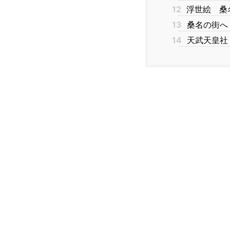
12
浮世絵 桑
13
桑名の街へ
14
天武天皇社