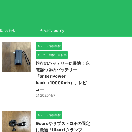
問い合わせ
Privacy policy
カメラ・撮影機材
グッズ・機材・自転車
旅行のバッテリーに最適！充
電器つきのバッテリー
「anker Power
bank（10000mh）」レビ
ュー
2025/4/7
カメラ・撮影機材
Goproやサブストロボの固定
に最適「Ulanzi クランプ