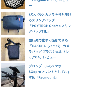
ー
ジンバルとカメラを持ち歩け
るスリングバッグ
「PGYTECH OneMo スリン
グバッグ11L」
旅行先で素早く撮影できる
「HAKUBA（ハクバ） カメ
ラバッグ プラスシェル トレ
ック04」レビュー
ブロンプトンのスマホ
&Goproマウントとしておす
すめ「Recmount」