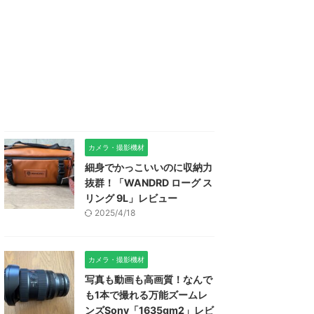
カメラ・撮影機材
細身でかっこいいのに収納力
抜群！「WANDRD ローグ ス
リング 9L」レビュー
2025/4/18
カメラ・撮影機材
写真も動画も高画質！なんで
も1本で撮れる万能ズームレ
ンズSony「1635gm2」レビ