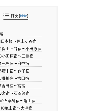
目次
[
hide
]
編
y1日本橋〜保土ヶ谷宿
y2保土ヶ谷宿〜小田原宿
y3小田原宿〜三島宿
y4三島宿〜府中宿
y5府中宿〜鞠子宿
y6掛川宿〜吉田宿
y7吉田宿〜宮宿
y8宮宿〜石薬師宿
ay9石薬師宿〜亀山宿
y10亀山宿〜大津宿