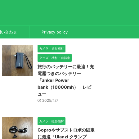
問い合わせ
Privacy policy
カメラ・撮影機材
グッズ・機材・自転車
旅行のバッテリーに最適！充
電器つきのバッテリー
「anker Power
bank（10000mh）」レビ
ュー
2025/4/7
カメラ・撮影機材
Goproやサブストロボの固定
に最適「Ulanzi クランプ