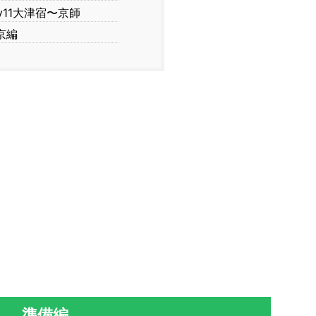
y11大津宿〜京師
京編
準備編