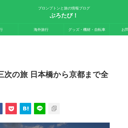
ブロンプトンと旅の情報ブログ
ぶろたび！
行
海外旅行
グッズ・機材・自転車
お
三次の旅 日本橋から京都まで全