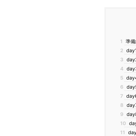
1
準備
2
da
3
da
4
da
5
da
6
da
7
da
8
da
9
da
10
d
11
da