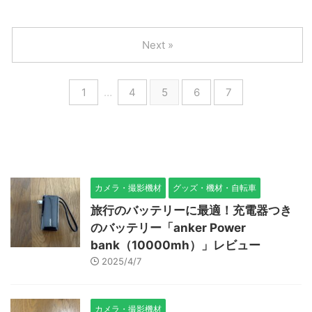
Next »
1
…
4
5
6
7
カメラ・撮影機材
グッズ・機材・自転車
旅行のバッテリーに最適！充電器つき
のバッテリー「anker Power
bank（10000mh）」レビュー
2025/4/7
カメラ・撮影機材